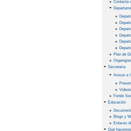
Contacta 
Departam
Depart
Depart
Depart
Depart
Depart
Depart
Plan de Di
Organigra
Secretaría
Avisos e 
Presen
Videot
Fondo Soc
Educación
Document
Blogs y W
Enlaces de
Qué hacemo