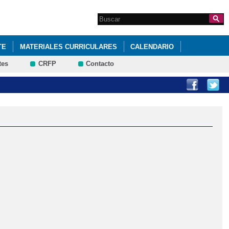
Search this site
Formulario de
búsqueda
TE
MATERIALES CURRICULARES
CALENDARIO
tes
CRFP
Contacto