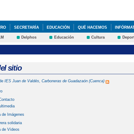
Pasar al
contenido
principal
TRO
SECRETARÍA
EDUCACIÓN
QUÉ HACEMOS
INFÓRMA
LM
Delphos
Educación
Cultura
Depor
LDAD Y PREVENCIÓN DE LA VIOLENCIA DE GÉNERO
l sitio
 de
IES Juan de Valdés, Carboneras de Guadazaón (Cuenca)
ro
Contacto
ultimedia
a de Imágenes
rera solidaria
a de Vídeos