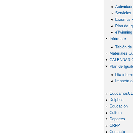
Actividad
Servicios
Erasmus 
Plan de I
eTwinning 
Infórmate
Tablón de
Materiales Cu
CALENDARI
Plan de Igual
Día intern
Impacto de
EducamosC
Delphos
Educación
Cultura
Deportes
CRFP
Contacto