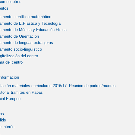
con nosotros
entos
amento científico-matemático
amento de E.Plástica y Tecnología
amento de Música y Educación Física
amento de Orientación
amento de lenguas extranjeras
amento socio-lingüístico
gitalización del centro
ma del centro
Información
tación materiales curriculares 2016/17. Reunión de padres/madres
utorial trámites en Papás
ial Europeo
os
ikis
 interés
s