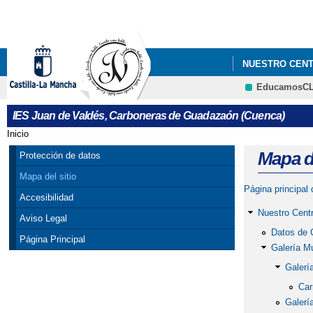
NUESTRO CEN
EducamosC
PLAN DE IGUA
IES Juan de Valdés, Carboneras de Guadazaón (Cuenca)
Inicio
Se encuentra usted aquí
Mapa de
Protección de datos
Mapa del sitio
Página principal
Accesibilidad
Nuestro Cent
Aviso Legal
Datos de 
Página Principal
Galería M
Galerí
Car
Galerí