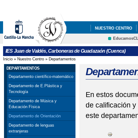
Pa
co
pri
NUESTRO CENTRO
EducamosC
MATERIALES CURRIC
CRFP
IES Juan de Valdés, Carboneras de Guadazaón (Cuenca)
PLAN DE IGUALDAD 
Inicio
»
Nuestro Centro
»
Departamentos
Se encuentra usted aquí
DEPARTAMENTOS
Departamen
Departamento científico-matemático
Departamento de E.Plástica y
Tecnología
En estos documen
Departamento de Música y
de calificación 
Educación Física
este departamen
Departamento de Orientación
Departamento de lenguas
extranjeras