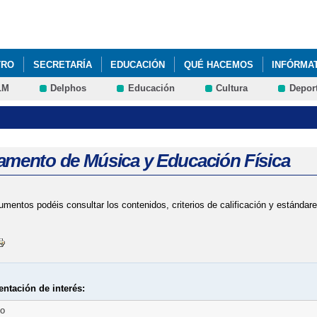
Pasar al
contenido
principal
TRO
SECRETARÍA
EDUCACIÓN
QUÉ HACEMOS
INFÓRMA
LM
Delphos
Educación
Cultura
Depor
LDAD Y PREVENCIÓN DE LA VIOLENCIA DE GÉNERO
amento de Música y Educación Física
mentos podéis consultar los contenidos, criterios de calificación y estándar
ntación de interés:
to