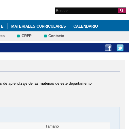
Search this site
Formulario de
búsqueda
TE
MATERIALES CURRICULARES
CALENDARIO
tes
CRFP
Contacto
es de aprendizaje de las materias de este departamento
Tamaño