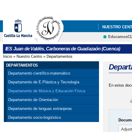
NUESTRO CEN
EducamosC
PLAN DE IGUA
IES Juan de Valdés, Carboneras de Guadazaón (Cuenca)
Inicio
»
Nuestro Centro
»
Departamentos
Se encuentra usted aquí
Depart
DEPARTAMENTOS
Departamento científico-matemático
Departamento de E.Plástica y Tecnología
En estos docu
Departamento de Música y Educación Física
Departamento de Orientación
Departamento de lenguas extranjeras
Departamento socio-lingüístico
Docume
Adjun