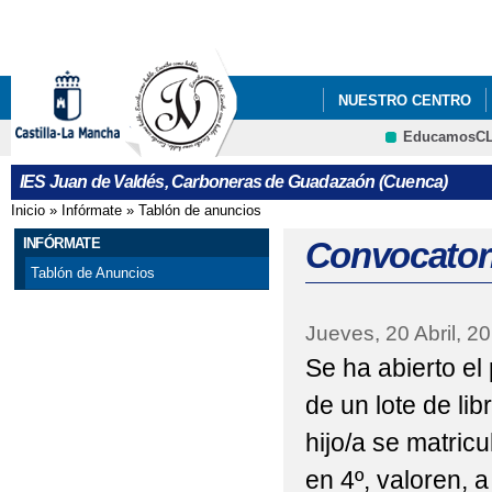
Pa
co
pri
NUESTRO CENTRO
EducamosC
MATERIALES CURRIC
CRFP
IES Juan de Valdés, Carboneras de Guadazaón (Cuenca)
PLAN DE IGUALDAD 
Inicio
»
Infórmate
»
Tablón de anuncios
Se encuentra usted aquí
INFÓRMATE
Convocatori
Tablón de Anuncios
Jueves, 20 Abril, 2
Se ha abierto el 
de un lote de lib
hijo/a se matricu
en 4º, valoren, a